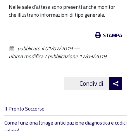
Nelle sale d’attesa sono presenti anche monitor
che illustrano informazioni di tipo generale.
Azioni
STAMPA
sul
pubblicato il
01/07/2019
—
documento
ultima modifica / pubblicazione
17/09/2019
Att
Condividi
Facebo
cond
Navigazione
Il Pronto Soccorso
Come funziona (triage anticipazione diagnostica e codici
colore)