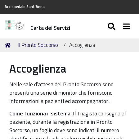
Arcispedale Sant'Anna
SEARC
Togg
Carta dei Servizi
Tu
Home
Il Pronto Soccorso
Accoglienza
sei
qui:
Accoglienza
Nelle sale d’attesa del Pronto Soccorso sono
presenti una serie di monitor che forniscono
informazioni a pazienti ed accompagnatori.
Come funziona il sistema.
Il triagista consegna al
paziente, durante la registrazione in Pronto
Soccorso, un foglio dove sono indicati il numero
identificativo e il codice colore visibili anche sugli