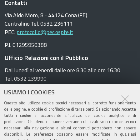
Contatti
Via Aldo Moro, 8 - 44124 Cona (FE)
Centralino Tel. 0532 236111
PEC:
protocollo@pec.ospfe.it
P.I. 01295950388
Ufficio Relazioni con il Pubblico
Dal lunedì al venerdì dalle ore 8.30 alle ore 16.30
Tel. 0532 239990
E-mail:
urp@ospfe.it
USIAMO I COOKIES
Seguici sui social
Questo sito utilizza cookie tecnici necessari al corretto funzionamento
delle pagine, e cookie di profilazione di terze parti. Selezionando
Accetta
F
T
Y
tutti i cookie
si acconsente all’utilizzo dei cookie analytics e di
a
w
o
profilazione. Chiudendo il banner verranno utilizzati solo i cookie tecnici
necessari alla navigazione e alcuni contenuti potrebbero non essere
c
i
u
disponibili. Le preferenze possono essere modificate in qualsiasi
e
t
t