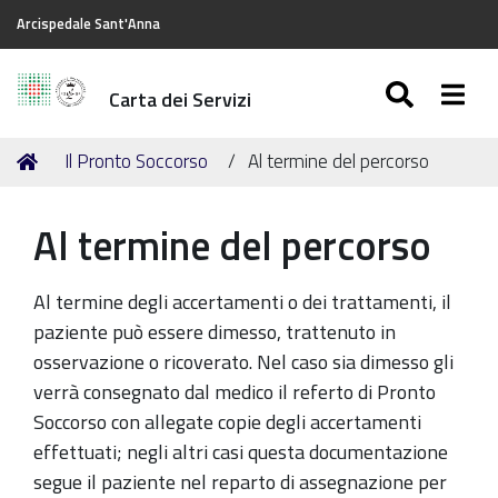
Arcispedale Sant'Anna
SEARC
Togg
Carta dei Servizi
Tu
Home
Il Pronto Soccorso
Al termine del percorso
sei
qui:
Al termine del percorso
Al termine degli accertamenti o dei trattamenti, il
paziente può essere dimesso, trattenuto in
osservazione o ricoverato. Nel caso sia dimesso gli
verrà consegnato dal medico il referto di Pronto
Soccorso con allegate copie degli accertamenti
effettuati; negli altri casi questa documentazione
segue il paziente nel reparto di assegnazione per