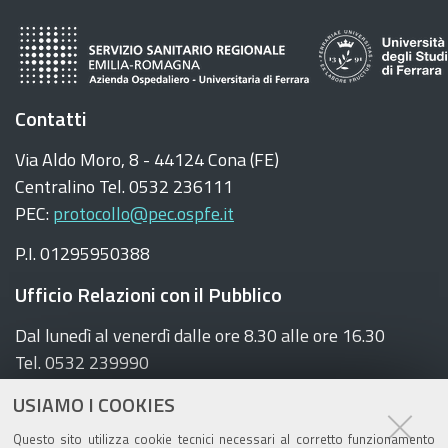
Contatti
Via Aldo Moro, 8 - 44124 Cona (FE)
Centralino Tel. 0532 236111
PEC:
protocollo@pec.ospfe.it
P.I. 01295950388
Ufficio Relazioni con il Pubblico
Dal lunedì al venerdì dalle ore 8.30 alle ore 16.30
Tel. 0532 239990
E-mail:
urp@ospfe.it
USIAMO I COOKIES
Seguici sui social
Questo sito utilizza cookie tecnici necessari al corretto funzionamento