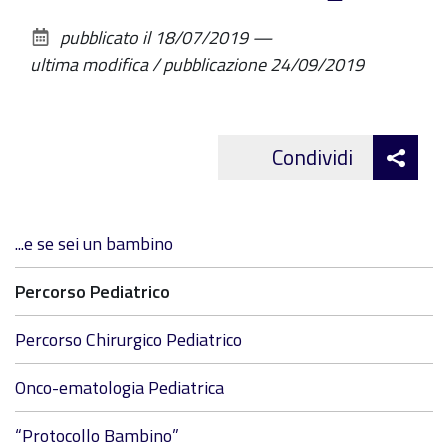
sul
pubblicato il
18/07/2019
—
documento
ultima modifica / pubblicazione
24/09/2019
Att
Condividi
Facebo
cond
Navigazione
...e se sei un bambino
Percorso Pediatrico
Percorso Chirurgico Pediatrico
Onco-ematologia Pediatrica
“Protocollo Bambino”