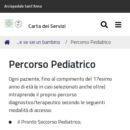
Arcispedale Sant'Anna
SEARC
Togg
Carta dei Servizi
Tu
Home
...e se sei un bambino
Percorso Pediatrico
sei
qui:
Percorso Pediatrico
Ogni paziente, fino al compimento del 17esimo
anno di età (e in casi selezionati anche oltre)
intraprende il proprio percorso
diagnostico/terapeutico secondo le seguenti
modalità di accesso:
il Pronto Soccorso Pediatrico;