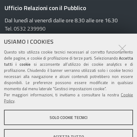
Ufficio Relazioni con il Pubblico
Dal lunedì al venerdì dalle ore 8.30 alle ore 16.30
Tel. 0532 239990
E-mail:
urp@ospfe.it
USIAMO I COOKIES
Seguici sui social
Questo sito utilizza cookie tecnici necessari al corretto funzionamento
delle pagine, e cookie di profilazione di terze parti. Selezionando
Accetta
F
T
Y
tutti i cookie
si acconsente all’utilizzo dei cookie analytics e di
a
w
o
profilazione. Chiudendo il banner verranno utilizzati solo i cookie tecnici
necessari alla navigazione e alcuni contenuti potrebbero non essere
c
i
u
disponibili. Le preferenze possono essere modificate in qualsiasi
e
t
t
momento dal menu laterale "Gestisci impostazioni cookie".
b
t
u
Per maggiori informazioni, ti invitiamo a consultare la nostra
Cookie
Il vostro contributo è importante
Policy
.
o
e
b
per
aiutarci a migliorare
!
o
r
e
SOLO COOKIE TECNICI
k
Mappa del sito
Note legali
Privacy
Credits
ACCETTA TUTTO